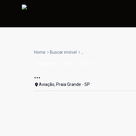
Home
Buscar imóvel
...
Apartamento
Venda
Cód:
131
...
Aviação, Praia Grande - SP