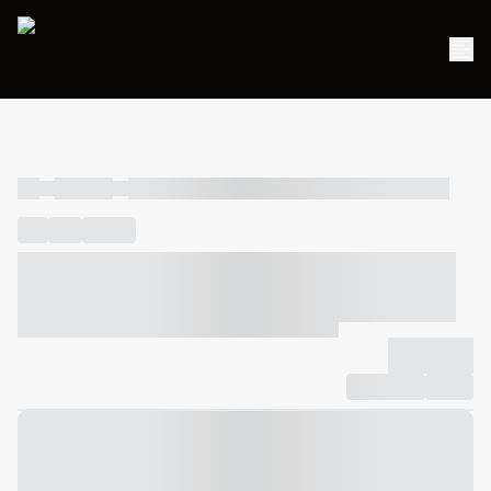
----
----- -----
----- ----- -- ------ ---- ---- -- ----- ----- ----- --- ------
----
-----
---- ------
----- ----- -- ------ ---- ---- -- ----- ----- -----
--- ------
----- ----- -- ------ ---- ---- -- ----- ----- ----- --- ------
-------------
Compartilhar
Favorito